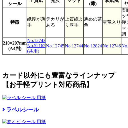
上質紙
光沢
マット
和紙風
シール
(薄)
表
ツ
紙厚が薄
テカリが
上質紙よ
薄めの茶
特徴
雲竜入り
抑
手
ある
り厚手
色
マ
調
No.12743
210×297mm
No.52162
No.12745
No.12744
No.12824
No.12746
No
(A4判)
(共用)
カード以外にも豊富なラインナップ
【お手軽プリント対応商品】
ラベルシール