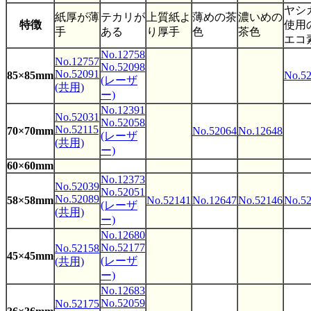
ヤシ
紙厚が薄
テカリが
上質紙よ
薄めの茶
濃いめの
50×79mm
特徴
使用
手
ある
り厚手
色
茶色
エコ
No.52159
48×120mm
No.12679
(共用)
No.12758
No.12757
No.52098
No.52091
85×85mm
No.5
46.5×63.5mm
No.12428
(レーザ
(共用)
ー)
No.12611
No.12643
No.52042
No.52094
45×90mm
No.12391
No.52031
(共用)
(レーザー)
No.52058
No.52115
70×70mm
No.52064
No.12648
(レーザ
(共用)
No.12761
ー)
No.52087
43×87mm
60×60mm
(共用)
No.12373
No.52039
No.52051
No.12593
No.52089
58×58mm
No.52141
No.12647
No.52146
No.5
No.52041
(レーザ
43×65mm
No.12681
(共用)
(共用)
ー)
No.12680
42.3×83.8mm
No.12426
No.52177
No.52158
45×45mm
(レーザ
No.12370
(共用)
No.52085
40×170mm
No.52038
ー)
(共用)
No.12683
No.52059
No.52175
No.12255