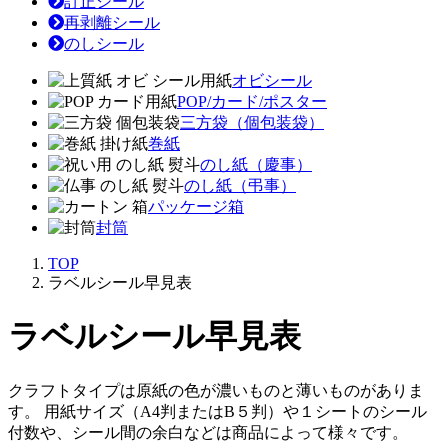
訂正シール
再剥離シール
のしシール
オビシール
POP/カード/ポスター
三方袋（個包装袋）
巻紙
のし紙（慶事）
のし紙（弔事）
パッケージ箱
封筒
TOP
ラベルシール早見表
ラベルシール早見表
クラフトタイプは原紙の色が濃いものと薄いものがありま
す。 用紙サイズ（A4判またはB５判）や１シートのシール
付数や、シール間の余白などは商品によって様々です。