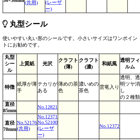
36×36mm
No.52157
(レーザ
(共用)
No.52093
40×83mm
(共用)
ー)
(レーザー)
No.52156
丸型シール
40×62mm
(共用)
39×155mm
No.12931
使いやすい丸い形のシールです。小さいサイズはワンポイン
トにお勧めです。
No.12636
No.12597
No.52040
No.52095
35×55mm
丸型
(共用)
(レーザー)
クラフト
クラフト
透明フィ
シー
上質紙
光沢
和紙風
(薄)
(濃)
ルム
No.52048
ル
No.52155
35×45mm
透明、透
(共用)
紙厚が薄
テカリが
薄めの茶
濃いめの
明ツヤ消
特徴
雲竜入り
30×70mm
No.12634
No.12650
手
ある
色
茶色
し
の２種類
30×50mm
No.12717
直径
No.12821
25×60mm
No.12690
No.12598
85mm
No.12371
No.12635
No.52100
No.52086
No.52176
25×42mm
No.12653
直径
No.12372
(レーザ
(共用)
(共用)
70mm
ー)
No.52185