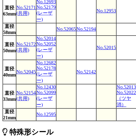
23×90mm
No.12693
(共用)
No.52179
No.52171
直径
No.12953
(レーザ
(共用)
63mm
20×180mm
ー)
20×88mm
No.12840
No.12838
直径
No.52065
No.52194
58mm
No.52173
20×50mm
No.12365
No.52014
(共用)
No.52052
No.52172
直径
No.52015
(レーザ
(共用)
50mm
20×42mm
No.12261
ー)
No.52186
No.12682
16×90mm
(共用)
No.52178
直径
No.52045
No.52142
(レーザ
40mm
No.12678
No.12258
ー)
No.52084
No.52092
16×42mm
No.12430
No.52013
(共用)
(レーザー)
No.52099
No.52022
No.52154
直径
(レーザ
（ツヤ
(共用)
No.12718
33mm
No.52153
15×33mm
No.12719
ー)
消）
(共用)
直径
No.12595
21mm
13×38mm
12×88mm
No.12839
特殊形シール