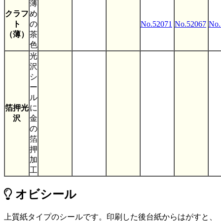
薄
クラフ
め
ト
の
No.52071
No.52067
No.
（薄）
茶
色
光
沢
シ
ー
ル
箔押光
に
沢
金
の
箔
押
加
工
オビシール
上質紙タイプのシールです。印刷した後台紙からはがすと、