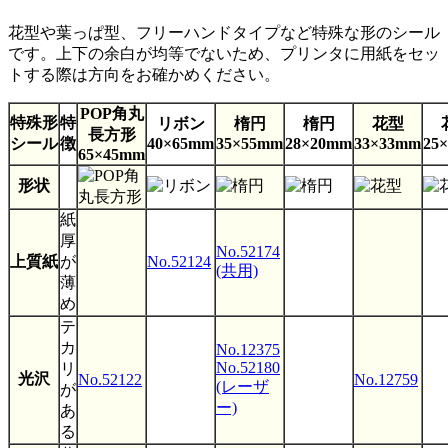
12×27mm
No.12540
花型や葉っぱ型、フリーハンドタイプなど特殊な形のシール
9×23mm
No.12720
です。上下の余白が均等でないため、プリンタに用紙をセッ
トする際は方向をお確かめください。
POP角丸
特殊形
特
リボン
楕円
楕円
花型
長方形
シール
徴
40×65mm
35×55mm
28×20mm
33×33mm
25
65×45mm
形状
紙
厚
No.52174
上質紙
が
No.52124
(共用)
薄
め
テ
カ
No.12375
No.52180
リ
光沢
No.52122
No.12759
(レーザ
が
ー)
あ
る