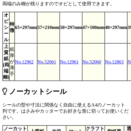
両端のみ糊が残りますのでオビとして使用できます。
オ
ビ
特
シ
65×297mm
57×210mm
50×297mm
47×100mm
40×297mm
3
徴
ー
ル
上
紙
質
厚
紙
が
No.12962
No.52061
No.12961
No.52060
No.12863
N
[両
薄
端
手
糊]
ノーカットシール
シールの型や寸法に関係なく自由に使えるA4のノーカット
判です。はさみやカッターでお好きな形に切ってお使いくだ
さい。
ノーカット
クラフト