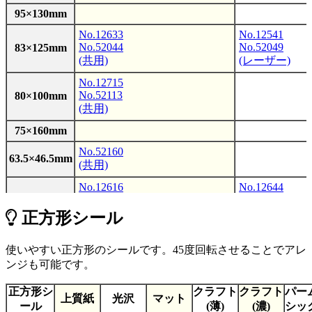
95×130mm
No.12633
No.12541
No.52044
No.52049
83×125mm
(共用)
(レーザー)
No.12715
No.52113
80×100mm
(共用)
75×160mm
No.52160
63.5×46.5mm
(共用)
No.12616
No.12644
No.52043
No.52096
60×125mm
(共用)
(レーザー)
正方形シール
No.12714
No.52090
60×100mm
No.12997
使いやすい正方形のシールです。45度回転させることでアレ
(共用)
ンジも可能です。
No.52017
No.12546
正方形シ
クラフト
クラフト
パー
No.52088
No.52050
55×85mm
上質紙
光沢
マット
ール
(薄)
(濃)
シッ
(共用)
(レーザー)