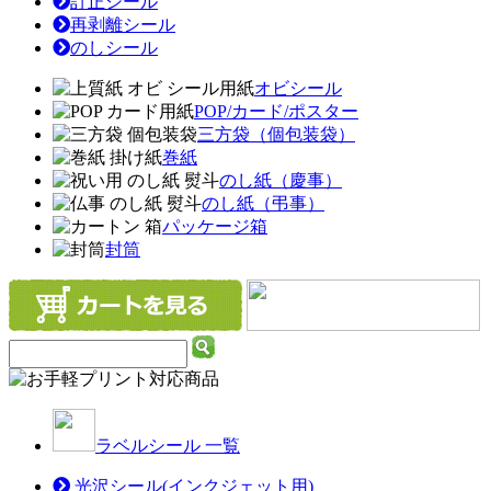
訂正シール
再剥離シール
のしシール
オビシール
POP/カード/ポスター
三方袋（個包装袋）
巻紙
のし紙（慶事）
のし紙（弔事）
パッケージ箱
封筒
ラベルシール 一覧
光沢シール(インクジェット用)