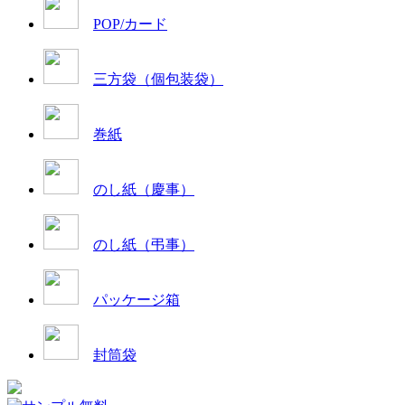
POP/カード
三方袋（個包装袋）
巻紙
のし紙（慶事）
のし紙（弔事）
パッケージ箱
封筒袋