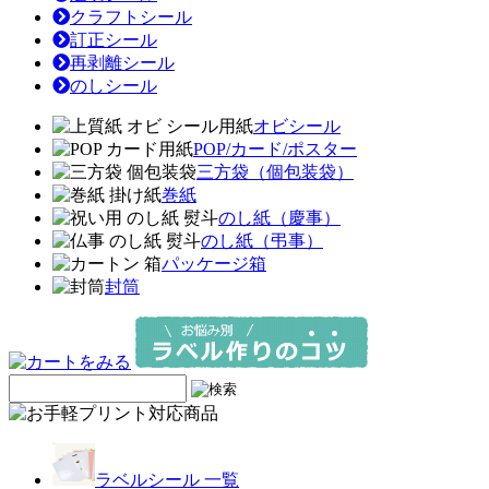
クラフトシール
訂正シール
再剥離シール
のしシール
オビシール
POP/カード/ポスター
三方袋（個包装袋）
巻紙
のし紙（慶事）
のし紙（弔事）
パッケージ箱
封筒
ラベルシール 一覧