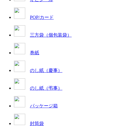
POP/カード
三方袋（個包装袋）
巻紙
のし紙（慶事）
のし紙（弔事）
パッケージ箱
封筒袋