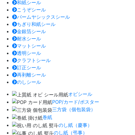
和紙シール
こうぞシール
パームヤシックスシール
ちぎり和紙シール
金銀箔シール
耐水シール
マットシール
透明シール
クラフトシール
訂正シール
再剥離シール
のしシール
オビシール
POP/カード/ポスター
三方袋（個包装袋）
巻紙
のし紙（慶事）
のし紙（弔事）