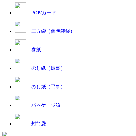
POP/カード
三方袋（個包装袋）
巻紙
のし紙（慶事）
のし紙（弔事）
パッケージ箱
封筒袋