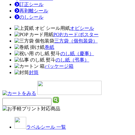
訂正シール
再剥離シール
のしシール
オビシール
POP/カード/ポスター
三方袋（個包装袋）
巻紙
のし紙（慶事）
のし紙（弔事）
パッケージ箱
封筒
ラベルシール 一覧