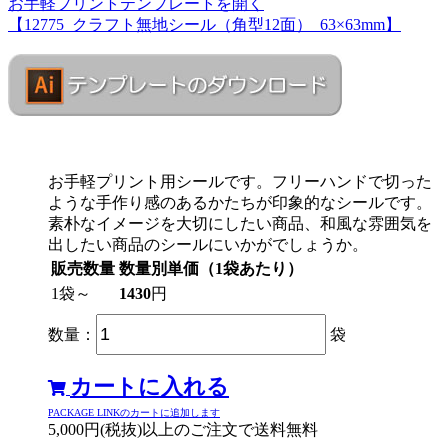
お手軽プリントテンプレートを開く
【12775_クラフト無地シール（角型12面）_63×63mm】
お手軽プリント用シールです。フリーハンドで切った
ような手作り感のあるかたちが印象的なシールです。
素朴なイメージを大切にしたい商品、和風な雰囲気を
出したい商品のシールにいかがでしょうか。
販売数量
数量別単価（1袋あたり）
1袋～
1430
円
数量：
袋
カートに入れる
PACKAGE LINKのカートに追加します
5,000円(税抜)以上のご注文で送料無料