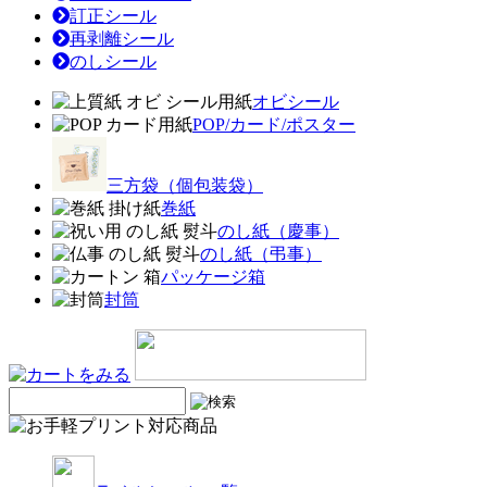
訂正シール
再剥離シール
のしシール
オビシール
POP/カード/ポスター
三方袋（個包装袋）
巻紙
のし紙（慶事）
のし紙（弔事）
パッケージ箱
封筒