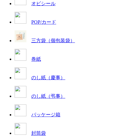
オビシール
POP/カード
三方袋（個包装袋）
巻紙
のし紙（慶事）
のし紙（弔事）
パッケージ箱
封筒袋