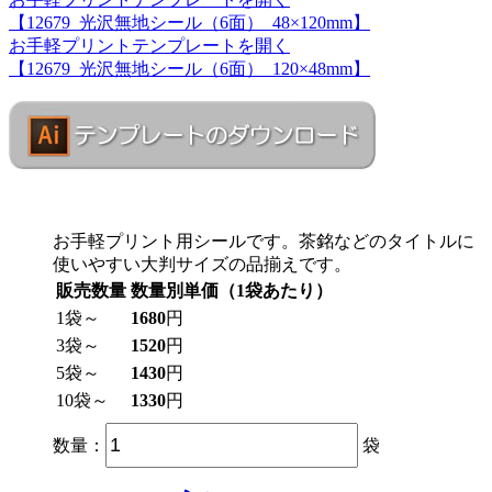
【12679_光沢無地シール（6面）_48×120mm】
お手軽プリントテンプレートを開く
【12679_光沢無地シール（6面）_120×48mm】
お手軽プリント用シールです。茶銘などのタイトルに
使いやすい大判サイズの品揃えです。
販売数量
数量別単価（1袋あたり）
1袋～
1680
円
3袋～
1520
円
5袋～
1430
円
10袋～
1330
円
数量：
袋