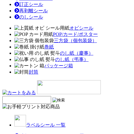
訂正シール
再剥離シール
のしシール
オビシール
POP/カード/ポスター
三方袋（個包装袋）
巻紙
のし紙（慶事）
のし紙（弔事）
パッケージ箱
封筒
ラベルシール 一覧