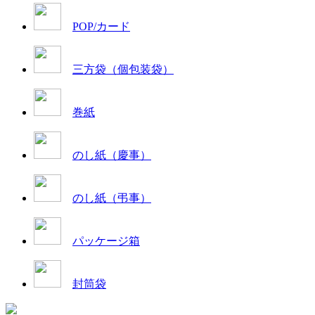
POP/カード
三方袋（個包装袋）
巻紙
のし紙（慶事）
のし紙（弔事）
パッケージ箱
封筒袋