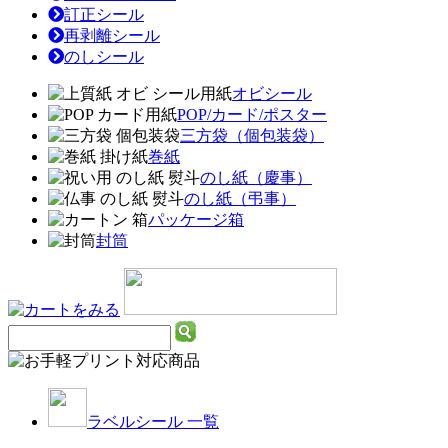
訂正シール
再剥離シール
のしシール
オビシール
POP/カード/ポスター
三方袋（個包装袋）
巻紙
のし紙（慶事）
のし紙（弔事）
パッケージ箱
封筒
ラベルシール 一覧