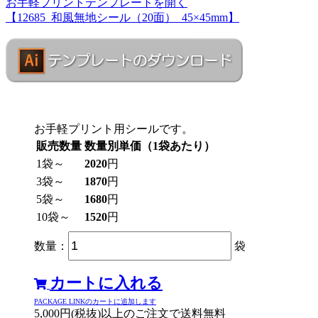
お手軽プリントテンプレートを開く
【12685_和風無地シール（20面）_45×45mm】
お手軽プリント用シールです。
販売数量
数量別単価（1袋あたり）
1袋～
2020
円
3袋～
1870
円
5袋～
1680
円
10袋～
1520
円
数量：
袋
カートに入れる
PACKAGE LINKのカートに追加します
5,000円(税抜)以上のご注文で送料無料