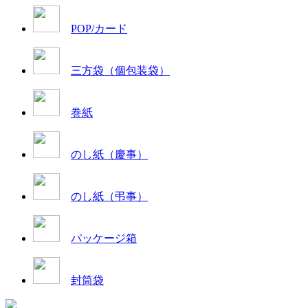
POP/カード
三方袋（個包装袋）
巻紙
のし紙（慶事）
のし紙（弔事）
パッケージ箱
封筒袋