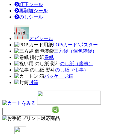
訂正シール
再剥離シール
のしシール
オビシール
POP/カード/ポスター
三方袋（個包装袋）
巻紙
のし紙（慶事）
のし紙（弔事）
パッケージ箱
封筒