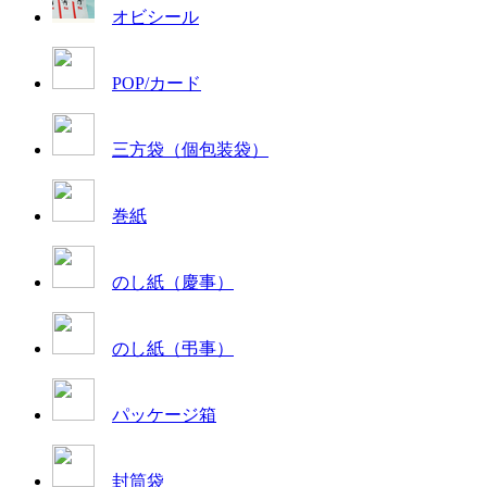
オビシール
POP/カード
三方袋（個包装袋）
巻紙
のし紙（慶事）
のし紙（弔事）
パッケージ箱
封筒袋