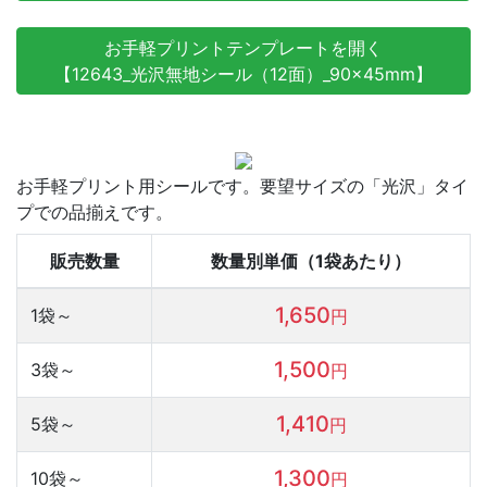
お手軽プリントテンプレートを開く
【12643_光沢無地シール（12面）_90×45mm】
お手軽プリント用シールです。要望サイズの「光沢」タイ
プでの品揃えです。
販売数量
数量別単価（1袋あたり）
1,650
1袋～
円
1,500
3袋～
円
1,410
5袋～
円
1,300
10袋～
円