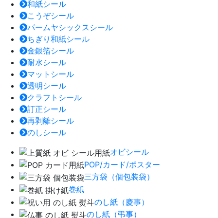
和紙シール
こうぞシール
パームヤシックスシール
ちぎり和紙シール
金銀箔シール
耐水シール
マットシール
透明シール
クラフトシール
訂正シール
再剥離シール
のしシール
オビシール
POP/カード/ポスター
三方袋（個包装袋）
巻紙
のし紙（慶事）
のし紙（弔事）