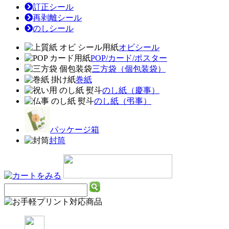
訂正シール
再剥離シール
のしシール
オビシール
POP/カード/ポスター
三方袋（個包装袋）
巻紙
のし紙（慶事）
のし紙（弔事）
パッケージ箱
封筒