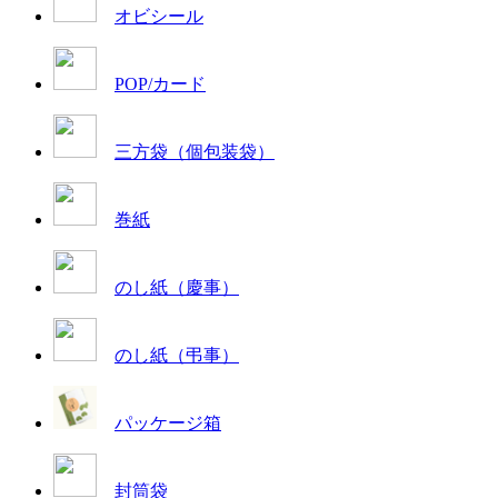
オビシール
POP/カード
三方袋（個包装袋）
巻紙
のし紙（慶事）
のし紙（弔事）
パッケージ箱
封筒袋