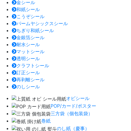
金シール
和紙シール
こうぞシール
パームヤシックスシール
ちぎり和紙シール
金銀箔シール
耐水シール
マットシール
透明シール
クラフトシール
訂正シール
再剥離シール
のしシール
オビシール
POP/カード/ポスター
三方袋（個包装袋）
巻紙
のし紙（慶事）