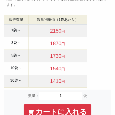
ます。
販売数量
数量別単価（1袋あたり）
1袋～
2150
円
3袋～
1870
円
5袋～
1730
円
10袋～
1540
円
30袋～
1410
円
数量：
袋
カートに入れる