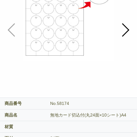
商品番号
No.58174
商品名
無地カード切込付(丸24面×10シート)A4
材質