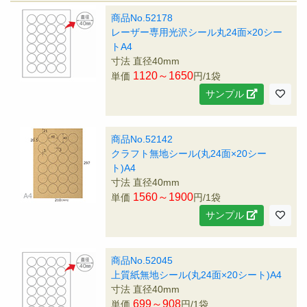
商品No.52178
レーザー専用光沢シール丸24面×20シー
トA4
寸法 直径40mm
1120～1650
単価
円/1袋
サンプル
商品No.52142
クラフト無地シール(丸24面×20シー
ト)A4
寸法 直径40mm
1560～1900
単価
円/1袋
サンプル
商品No.52045
上質紙無地シール(丸24面×20シート)A4
寸法 直径40mm
699～908
単価
円/1袋