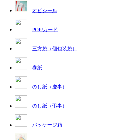
オビシール
POP/カード
三方袋（個包装袋）
巻紙
のし紙（慶事）
のし紙（弔事）
パッケージ箱