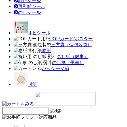
訂正シール
再剥離シール
のしシール
オビシール
POP/カード/ポスター
三方袋（個包装袋）
巻紙
のし紙（慶事）
のし紙（弔事）
パッケージ箱
封筒