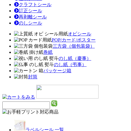
クラフトシール
訂正シール
再剥離シール
のしシール
オビシール
POP/カード/ポスター
三方袋（個包装袋）
巻紙
のし紙（慶事）
のし紙（弔事）
パッケージ箱
封筒
ラベルシール 一覧