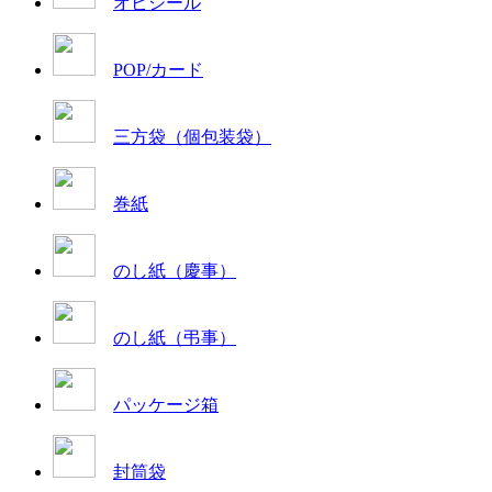
オビシール
POP/カード
三方袋（個包装袋）
巻紙
のし紙（慶事）
のし紙（弔事）
パッケージ箱
封筒袋