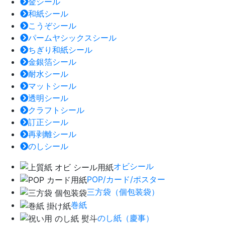
金シール
和紙シール
こうぞシール
パームヤシックスシール
ちぎり和紙シール
金銀箔シール
耐水シール
マットシール
透明シール
クラフトシール
訂正シール
再剥離シール
のしシール
オビシール
POP/カード/ポスター
三方袋（個包装袋）
巻紙
のし紙（慶事）