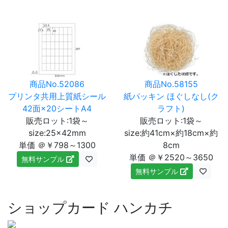
商品No.52086
商品No.58155
プリンタ共用上質紙シール
紙パッキン ほぐしなし(ク
42面×20シートA4
ラフト)
販売ロット:1袋～
販売ロット:1袋～
size:25×42mm
size:約41cm×約18cm×約
単価 ＠￥798～1300
8cm
単価 ＠￥2520～3650
無料サンプル
無料サンプル
ショップカード ハンカチ