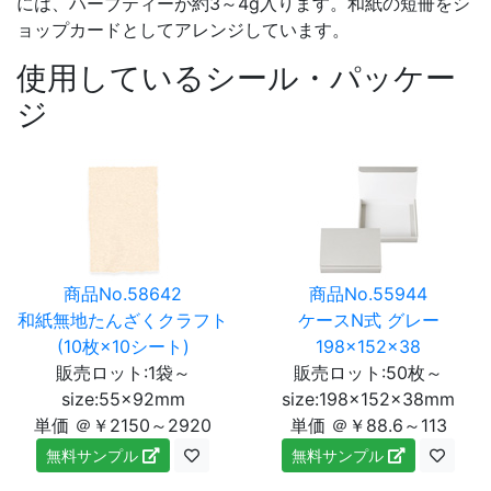
には、ハーブティーが約3～4g入ります。和紙の短冊をシ
ョップカードとしてアレンジしています。
使用しているシール・パッケー
ジ
商品No.58642
商品No.55944
和紙無地たんざくクラフト
ケースN式 グレー
(10枚×10シート)
198×152×38
販売ロット:1袋～
販売ロット:50枚～
size:55×92mm
size:198×152×38mm
単価 ＠￥2150～2920
単価 ＠￥88.6～113
無料サンプル
無料サンプル