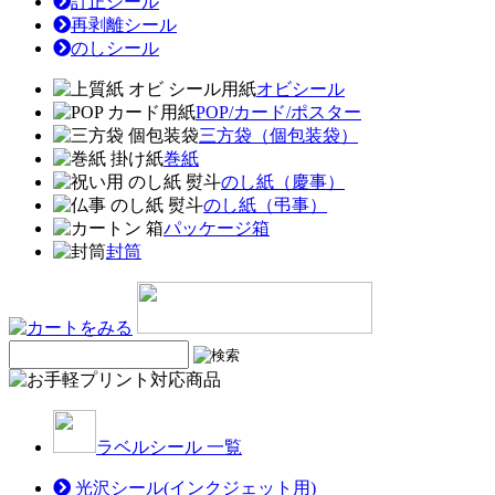
訂正シール
再剥離シール
のしシール
オビシール
POP/カード/ポスター
三方袋（個包装袋）
巻紙
のし紙（慶事）
のし紙（弔事）
パッケージ箱
封筒
ラベルシール 一覧
光沢シール(インクジェット用)