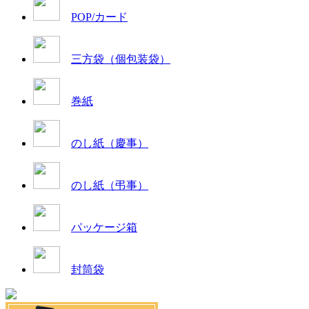
POP/カード
三方袋（個包装袋）
巻紙
のし紙（慶事）
のし紙（弔事）
パッケージ箱
封筒袋