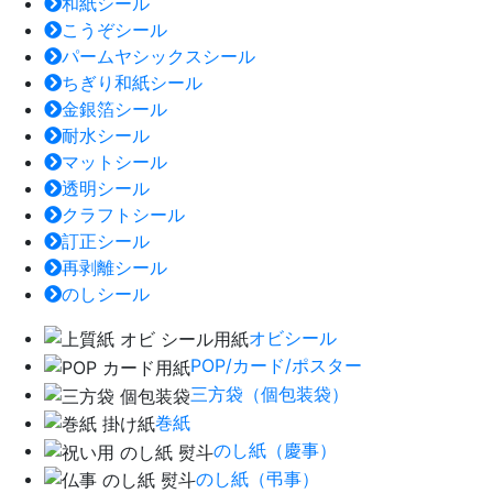
和紙シール
こうぞシール
パームヤシックスシール
ちぎり和紙シール
金銀箔シール
耐水シール
マットシール
透明シール
クラフトシール
訂正シール
再剥離シール
のしシール
オビシール
POP/カード/ポスター
三方袋（個包装袋）
巻紙
のし紙（慶事）
のし紙（弔事）