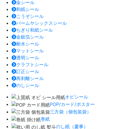
金シール
和紙シール
こうぞシール
パームヤシックスシール
ちぎり和紙シール
金銀箔シール
耐水シール
マットシール
透明シール
クラフトシール
訂正シール
再剥離シール
のしシール
オビシール
POP/カード/ポスター
三方袋（個包装袋）
巻紙
のし紙（慶事）